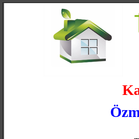
Ka
Özma