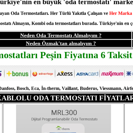
ürkiye'nin en büyük 'oda termostatı' marke
ayan Oda Termostatları. Her Türlü Yakıtla Çalışan ve
Her Marka 
atı Almayın, Kombi oda termostatları burada. Türkiye'nin en çok
Neden Oda Termostatı Almalıyım ?
Neden Özmak'tan almalıyım ?
ostatları Peşin Fiyatına 6 Taksit
 Danfoss, Bosch, Eca, İn-therm, Vaillant, Buderus, Viessmann, 
KABLOLU
ODA TERMOSTATI FİYATLAR