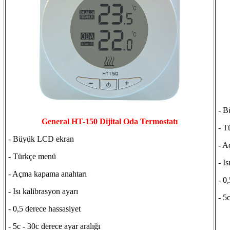
- B
General HT-150 Dijital Oda Termostatı
- T
- Büyük LCD ekran
- A
- Türkçe menü
- Is
- Açma kapama anahtarı
- 0,
- Isı kalibrasyon ayarı
- 5c
- 0,5 derece hassasiyet
- 5c - 30c derece ayar aralığı