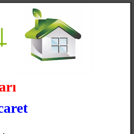
arı
caret