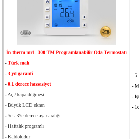
İn-therm mrl - 300 TM Programlanabilir Oda Termostatı
-
Türk malı
-
3 yıl garanti
- 5 
-
0,1 derece hassasiyet
- Me
- Aç / kapa düğmesi
- Iş
- Büyük LCD ekran
- 1c
- 5c - 35c derece ayar aralığı
- Haftalık programlı
- Kabloludur