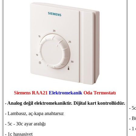
Siemens RAA21
Elektromekanik
Oda Termostatı
- Analog değil elektromekaniktir. Dijital kart kontrollüdür.
- 5c
- Lambasız, aç-kapa anahtarsız
- B
- 5c - 30c ayar aralığı
- 1 
- 1c hassasiyet