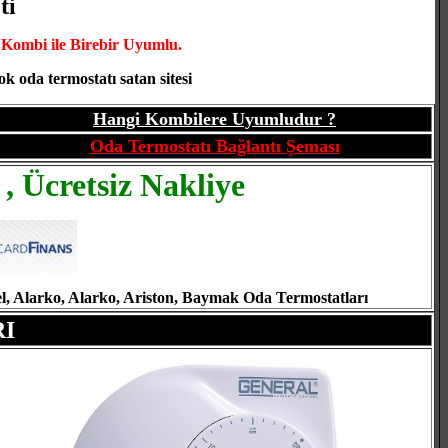
ti
Kombi ile Birebir Uyumlu.
 oda termostatı satan sitesi
Hangi Kombilere Uyumludur ?
Oda Termostatı Bağlantı Şeması
 ,
Ücretsiz Nakliye
Airfel, Alarko, Alarko, Ariston, Baymak Oda Termostatları
I