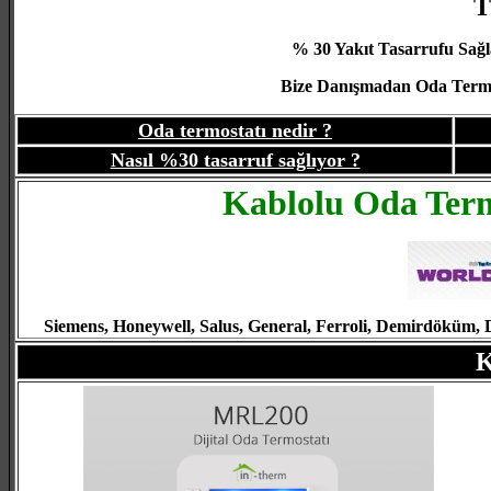
T
% 30 Yakıt Tasarrufu Sağl
Bize Danışmadan Oda Termost
Oda termostatı nedir ?
Nasıl %30 tasarruf sağlıyor ?
Kablolu Oda
Term
Siemens, Honeywell, Salus, General, Ferroli, Demirdöküm,