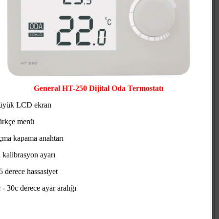
General HT-250 Dijital Oda Termostatı
üyük LCD ekran
ürkçe menü
çma kapama anahtarı
ı kalibrasyon ayarı
5 derece hassasiyet
 - 30c derece ayar aralığı